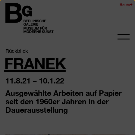
Zum
Heute
Logo
Seiteninhalt
der
springen
Berlinischen
Galerie
Navi
auf-
FRANEK
Rückblick
und
zukl
11.8.21
–
10.1.22
Ausgewählte Arbeiten auf Papier
seit den 1960er Jahren in der
Dauerausstellung