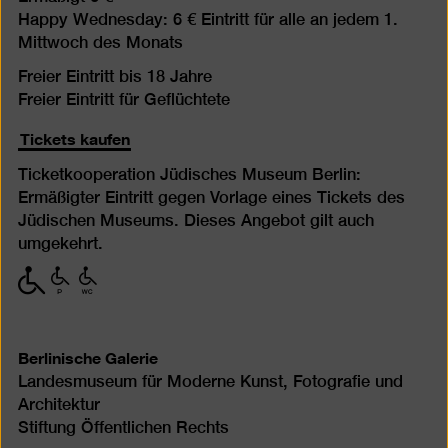
Happy Wednesday: 6 € Eintritt für alle an jedem 1.
Mittwoch des Monats
Freier Eintritt bis 18 Jahre
Freier Eintritt für Geflüchtete
Tickets kaufen
Ticketkooperation Jüdisches Museum Berlin:
Ermäßigter Eintritt gegen Vorlage eines Tickets des
Jüdischen Museums. Dieses Angebot gilt auch
umgekehrt.
mit
mit
mit
eingeschränkter
eingeschränkter
eingeschränkter
Mobilität
Mobilität
Mobilität
(P)
(WC)
Berlinische Galerie
Landesmuseum für Moderne Kunst, Fotografie und
Architektur
Stiftung Öffentlichen Rechts