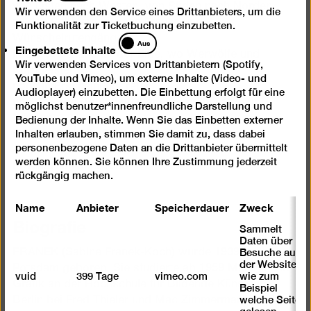
von Osten nach Westen, von Süden nach Norden
Wir verwenden den Service eines Drittanbieters, um die
zu den Schäfern, weisen Frauen und
Funktionalität zur Ticketbuchung einzubetten.
Wünschelrutengängern
Eingebettete
Aus
Eingebettete Inhalte
Inhalte
in ein Grenzland an der Elbe, wo Werwölfe und
Wir verwenden Services von Drittanbietern (Spotify,
Korngeister
YouTube und Vimeo), um externe Inhalte (Video- und
noch in Erscheinung treten
Audioplayer) einzubetten. Die Einbettung erfolgt für eine
und Störche Botschaften aus fremden Ländern
möglichst benutzer*innenfreundliche Darstellung und
bringen
Bedienung der Inhalte. Wenn Sie das Einbetten externer
Inhalten erlauben, stimmen Sie damit zu, dass dabei
dort fand ich die Zeichen in mir selbst.
personenbezogene Daten an die Drittanbieter übermittelt
werden können. Sie können Ihre Zustimmung jederzeit
FRANEK im Juni 1985
rückgängig machen.
Name
Anbieter
Speicherdauer
Zweck
Biografie
Sammelt
Daten über
FRANEK (Sabine Franek-Koch) wurde 1939 in
Besuche auf
der Website,
Potsdam geboren. Sie studierte ab 1959 Malerei und
vuid
399 Tage
vimeo.com
wie zum
Grafik an der Hochschule für Bildende Künste in
Beispiel
welche Seiten
Berlin bei Fred Thieler und Mac Zimmermann. 1968