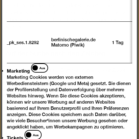
eine humorvolle Einladung der Künstlerin, die
schamlosen Szenen mit einem grünen Feigenblatt zu
(über-)stempeln, sollte an ihnen Anstoß genommen
werden.
berlinischegalerie.de
_pk_ses.1.8292
1 Tag
Matomo (Piwik)
Auf der Suche nach den Zeichen
Marketing
Aus
Marketing
in Spuren, Mythen und Glyphen vergangener Zeiten
Marketing Cookies werden von externen
in Höhlen, Wüsten und Gräbern
Werbediensteistern (Google und Meta) gesetzt. Sie dienen
auf Felsen und in Schluchten
der Profilerstellung und Datenverfolgung über mehrere
bei den Indios und ihren Schamanen
Websites hinweg. Wenn Sie diese Cookies akzeptieren,
im Reservat der Sioux
können wir unsere Werbung auf anderen Websites
mit Medizinmännern, Geistern und Ritualen
basierend auf Ihrem Benutzerprofil und Ihren Präferenzen
begleitet von Rindern, Hirschen und Hasen
anzeigen. Diese Cookies speichern auch Daten darüber,
in den Canyons der Black Hills und der Badlands
wie viele Besucher*innen unsere Werbung gesehen oder
angeklickt haben, um Werbekampagnen zu optimieren.
bedroht und beschützt vom Coyoten, dem Adler,der
Tickets
Schlange
Aus
Tickets