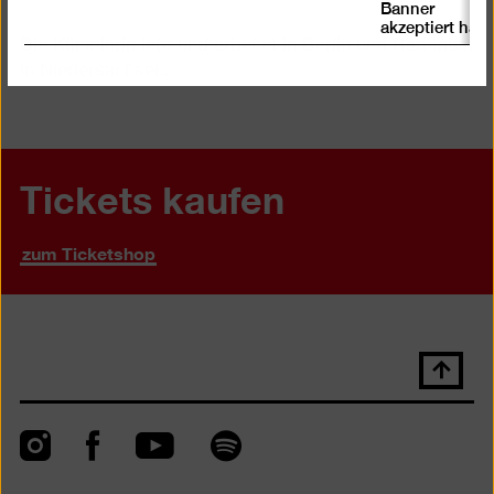
Banner
akzeptiert hat
Die Künstlerin lebt und arbeitet in Berlin und Radegast
in Niedersachsen.
Tickets kaufen
zum Ticketshop
Nach
oben
scrolle
Instagram
Facebook
Spotify
YouTube