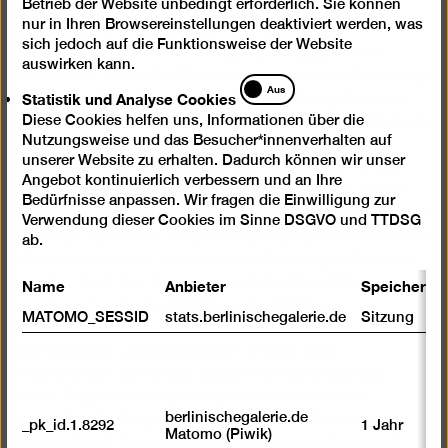
Betrieb der Website unbedingt erforderlich. Sie können
nur in Ihren Browsereinstellungen deaktiviert werden, was
Die Mappe „Tal der Könige“ enthält fünf
sich jedoch auf die Funktionsweise der Website
Farbradierungen zu Texten aus dem ägyptischen
auswirken kann.
Totenbuch. Diese 1842 erstmals publizierte Sammlung
Statistik
Aus
Statistik und Analyse Cookies
altägyptischer Verse enthält Beschwörungsformeln,
und
Diese Cookies helfen uns, Informationen über die
mit denen der Übergang Verstorbener in die Unterwelt
Analyse
Nutzungsweise und das Besucher*innenverhalten auf
Cookies
ersehnt und erbeten wird, um im Jenseits
unserer Website zu erhalten. Dadurch können wir unser
Unsterblichkeit zu erlangen: „Oh, könnte ich, in den
Angebot kontinuierlich verbessern und an Ihre
Lüften vogelgleich schwebend,/ Wieder und wieder
Bedürfnisse anpassen. Wir fragen die Einwilligung zur
anschaun die geheiligten Geister/ Versammelt um Ra!“
Verwendung dieser Cookies im Sinne DSGVO und TTDSG
FRANEK lässt eine weibliche Gestalt auf verschiedene
ab.
Gottheiten treffen, etwa auf den Sonnengott Ra oder
Name
Anbieter
Speicherda
Anubis, Gott der Totenriten und der Mumifizierung,
sowie auf steinerne Bildnisse der Sphinx.
MATOMO_SESSID
stats.berlinischegalerie.de
Sitzung
Die Kassette „Eslebedieliebe“ enthält neun
Radierungen mit knapp skizzierten Darstellungen
eines Paares beim Liebesakt in verschiedenen
berlinischegalerie.de
sexuellen Stellungen sowie eine kleine Schatulle mit
_pk_id.1.8292
1 Jahr
Matomo (Piwik)
Stempel und Stempelkissen. Dahinter verbirgt sich