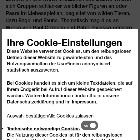
sich Gruppen schlanker weiblicher Figuren an oder
Paare im Liebesspiel an, begleitet von wilden Tieren,
dazu Engel und Faune. Thematisch mag dies an
Werke von Paul Cézanne und Pablo Picasso erinnern,
doch die Handschrift der Künstlerin wurzelt im
Ihre Cookie-Einstellungen
Abstrakten Expressionismus.
Diese Website verwendet Cookies, um den reibungslosen
Die 2002 bis 2003 entstandenen Papierarbeiten
Betrieb dieser Website zu gewährleisten und das
„Unverstandene Vorkommnisse“ sind Relikte.
Nutzungsverhalten der User*innen anonymisiert
statistisch auszuwerten.
FRANEK verwendete als Kritzel- und Malunterlagen
Blätter von Fehldrucken einer Holzschnittauflage.
Bei Cookies handelt es sich um kleine Textdateien, die auf
Dabei ließ sie sich von den geschichteten Farbspuren,
Ihrem Endgerät bei Aufruf dieser Website gespeichert
Zeichen und Notaten anregen. Sie führte weiter, was
werden. Weitere Informationen finden Sie in unserer
der Zufall vorgab und auf den ersten Blick nicht
Datenschutzerklärung
und im
Impressum
.
ersichtlich ist.
Auswahl bestätigen
Alle Cookies zulassen
Die 1975 und 1999 entstandenen Editionen sind
Technische
An
Technische notwendige Cookies
Beispiele für FRANEKs Interesse an der spirituellen
notwendige
Die Nutzung dieser Cookies ist für den reibungslosen
Suche nach geistiger und körperlicher Erkenntnis.
Cookies