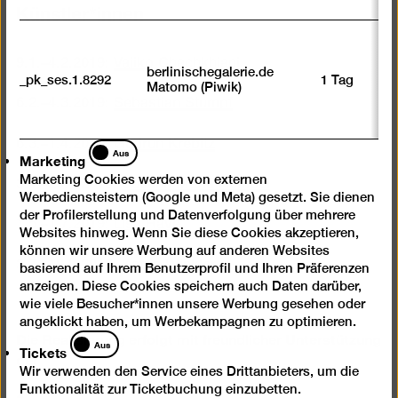
Künstler*innen
9.1.–4.2.2019:
Vajiko Chachkhiani
berlinischegalerie.de
_pk_ses.1.8292
1 Tag
Matomo (Piwik)
6.2.–4.3.2019:
Sebastian Stumpf
6.3.–1.4.2019:
Gudrun Krebitz
Marketing
Aus
Marketing
Marketing Cookies werden von externen
3.4.–29.4.2019:
Susann Maria Hempel
Werbediensteistern (Google und Meta) gesetzt. Sie dienen
der Profilerstellung und Datenverfolgung über mehrere
1.5.–1.7.2019:
Lisa Rave
Websites hinweg. Wenn Sie diese Cookies akzeptieren,
können wir unsere Werbung auf anderen Websites
3.7.–19.8.2019:
Katrin Winkler
basierend auf Ihrem Benutzerprofil und Ihren Präferenzen
anzeigen. Diese Cookies speichern auch Daten darüber,
wie viele Besucher*innen unsere Werbung gesehen oder
angeklickt haben, um Werbekampagnen zu optimieren.
Die Realisierung erfolgt mit freundlicher Unterstützung
Tickets
Aus
Tickets
der
Wir verwenden den Service eines Drittanbieters, um die
Funktionalität zur Ticketbuchung einzubetten.