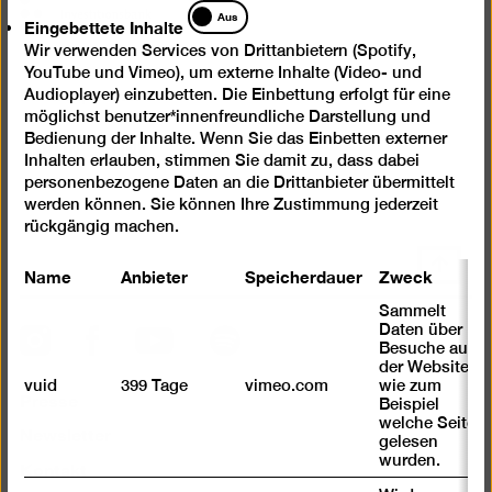
Eingebettete
Aus
Eingebettete Inhalte
Inhalte
Wir verwenden Services von Drittanbietern (Spotify,
YouTube und Vimeo), um externe Inhalte (Video- und
Medienpartner
Audioplayer) einzubetten. Die Einbettung erfolgt für eine
möglichst benutzer*innenfreundliche Darstellung und
Bedienung der Inhalte. Wenn Sie das Einbetten externer
Inhalten erlauben, stimmen Sie damit zu, dass dabei
personenbezogene Daten an die Drittanbieter übermittelt
werden können. Sie können Ihre Zustimmung jederzeit
rückgängig machen.
Nach
Name
Anbieter
Speicherdauer
Zweck
oben
Sammelt
scrolle
Daten über
Instagram
Facebook
Spotify
YouTube
Besuche auf
der Website,
vuid
399 Tage
vimeo.com
wie zum
Presse
Beispiel
welche Seiten
Newsletter
gelesen
wurden.
Kontakt