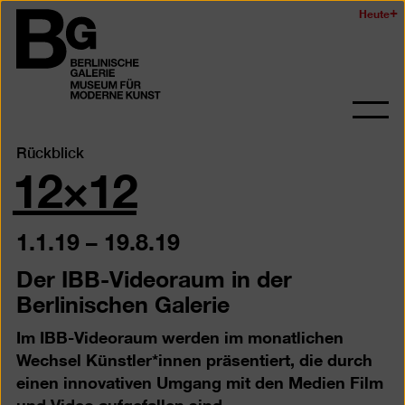
Zum
Heute
Logo
Seiteninhalt
der
springen
Berlinischen
Galerie
Navi
auf-
12×12
Rückblick
und
zukl
1.1.19
–
19.8.19
Der IBB-Videoraum in der
Berlinischen Galerie
Im IBB-Videoraum werden im monatlichen
Wechsel Künstler*innen präsentiert, die durch
einen innovativen Umgang mit den Medien Film
und Video aufgefallen sind.