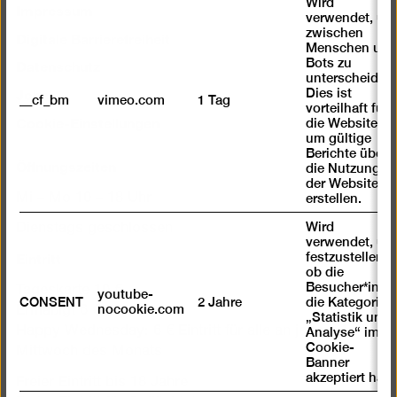
Wird
Impressum
verwendet, um
Digitale Barrierefreiheit
zwischen
Menschen und
Datenschutz
Bots zu
unterscheiden.
Jobs
Dies ist
__cf_bm
vimeo.com
1 Tag
vorteilhaft für
Cookie-Einstellungen
die Website,
um gültige
Berichte über
Öffnungszeiten
die Nutzung
der Website zu
Mi – Mo 10 – 18 Uhr
erstellen.
Wird
Dienstags geschlossen
verwendet, um
Eintritt
festzustellen ,
ob die
Besucher*in
Tageskarte 10 €
youtube-
CONSENT
2 Jahre
die Kategorie
nocookie.com
Ermäßigt 6 €
„Statistik und
Happy Wednesday: 6 € Eintritt für alle an jedem 1.
Analyse“ im
Cookie-
Mittwoch des Monats
Banner
akzeptiert hat
Freier Eintritt bis 18 Jahre