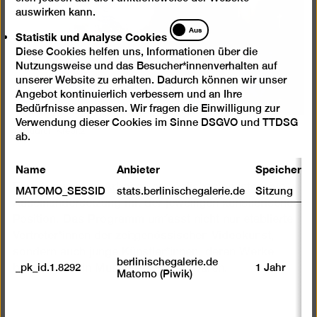
auswirken kann.
Statistik
Aus
Statistik und Analyse Cookies
und
Diese Cookies helfen uns, Informationen über die
Analyse
Nutzungsweise und das Besucher*innenverhalten auf
Cookies
unserer Website zu erhalten. Dadurch können wir unser
Angebot kontinuierlich verbessern und an Ihre
Bedürfnisse anpassen. Wir fragen die Einwilligung zur
Verwendung dieser Cookies im Sinne DSGVO und TTDSG
© Gudrun Krebitz
ab.
Name
Anbieter
Speicherda
Eine Auswahl an Arbeiten ermöglicht eine intensive
MATOMO_SESSID
stats.berlinischegalerie.de
Sitzung
Auseinandersetzung mit der jeweiligen künstlerischen
Position. Das Programm umfasst nicht nur etablierte
Vertreter*innen der zeitgenössischen Videokunst,
sondern auch junge Künstler*innen, deren Werke
berlinischegalerie.de
_pk_id.1.8292
1 Jahr
bisher kaum in Museen zu sehen waren.
Matomo (Piwik)