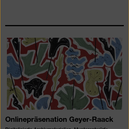
Onlinepräsenation Geyer-Raack