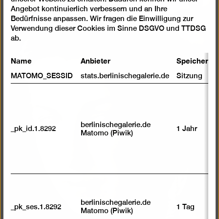
Bild
Angebot kontinuierlich verbessern und an Ihre
in
Bedürfnisse anpassen. Wir fragen die Einwilligung zur
einer
Verwendung dieser Cookies im Sinne DSGVO und TTDSG
ab.
Lightb
öffnen
Name
Anbieter
Speicherda
MATOMO_SESSID
stats.berlinischegalerie.de
Sitzung
berlinischegalerie.de
_pk_id.1.8292
1 Jahr
Matomo (Piwik)
berlinischegalerie.de
_pk_ses.1.8292
1 Tag
Matomo (Piwik)