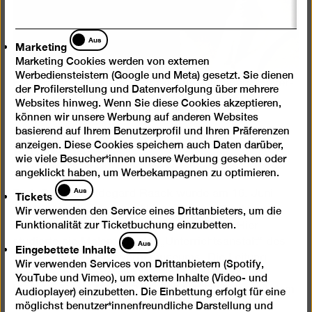
Marketing
Aus
Marketing
Marketing Cookies werden von externen
Werbediensteistern (Google und Meta) gesetzt. Sie dienen
Fotograf*in unbekannt, Porträt Ruth Hildegard Geyer-
der Profilerstellung und Datenverfolgung über mehrere
Raack, um 1930
Websites hinweg. Wenn Sie diese Cookies akzeptieren,
© Repro: Anja E. Witte
können wir unsere Werbung auf anderen Websites
basierend auf Ihrem Benutzerprofil und Ihren Präferenzen
Biografie
anzeigen. Diese Cookies speichern auch Daten darüber,
wie viele Besucher*innen unsere Werbung gesehen oder
angeklickt haben, um Werbekampagnen zu optimieren.
Tickets
Aus
Tickets
Ruth Gertrud Hildegard Raack wurde am 16. Juni
1894 in Nordhausen am Harz geboren. Der Umzug
Wir verwenden den Service eines Drittanbieters, um die
Funktionalität zur Ticketbuchung einzubetten.
ihrer Familie brachte sie 1913 nach Berlin. Hier
Eingebettete
studierte sie Malerei an der „Unterrichtsanstalt“ des
Aus
Eingebettete Inhalte
Inhalte
Staatlichen Kunstgewerbemuseums. Die Leitung
Wir verwenden Services von Drittanbietern (Spotify,
dieser Schule hatte seit 1907 der Architekt und
YouTube und Vimeo), um externe Inhalte (Video- und
Möbeldesigner Bruno Paul (1874–1968) inne, mit dem
Audioplayer) einzubetten. Die Einbettung erfolgt für eine
die Künstlerin später auch beruflich zusammen
möglichst benutzer*innenfreundliche Darstellung und