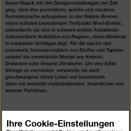
Geyer-Raack mit den Designvorstellungen der Zeit
ging, ohne ihre persönliche, weiche und moderne
Formensprache aufzugeben. In der Galerie Bremer,
einem kulturell bedeutenden Treffpunkt West-Berlins,
präsentierte sie eine in schwarz-weißen Aufnahmen
dokumentierte Kollektion von Regalen, deren Merkmal
in markanten Schrägen liegt. Für die rasche und
preiswerte Serienproduktion von Stoffen und Tapeten
entwarf sie vereinfachte Muster aus Kreisen,
Dreiecken oder linearen Strukturen. Um eine kühle
Strenge zu vermeiden, verwandte sie auch
geschwungene dünne Linien und kombinierte
diese mit weiterhin zurückhaltenden, freundlichen und
warmen Farbtönen.
Ihre Cookie-Einstellungen