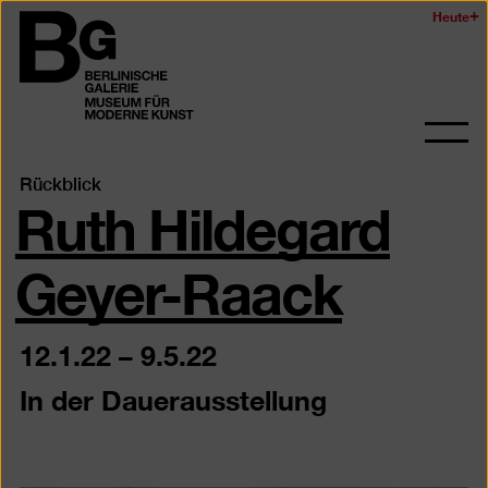
Zum
Heute
Logo
Seiteninhalt
der
springen
Berlinischen
Galerie
Navi
auf-
Ruth Hildegard
Rückblick
und
zukl
Geyer-Raack
12.1.22
–
9.5.22
In der Dauerausstellung