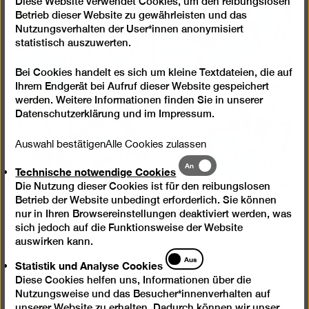
Bild
Diese Website verwendet Cookies, um den reibungslosen
in
Betrieb dieser Website zu gewährleisten und das
Nutzungsverhalten der User*innen anonymisiert
einer
statistisch auszuwerten.
Lightb
öffnen
Bei Cookies handelt es sich um kleine Textdateien, die auf
Ihrem Endgerät bei Aufruf dieser Website gespeichert
werden. Weitere Informationen finden Sie in unserer
Datenschutzerklärung
und im
Impressum
.
Auswahl bestätigen
Alle Cookies zulassen
Technische
An
Technische notwendige Cookies
notwendige
Die Nutzung dieser Cookies ist für den reibungslosen
Cookies
Betrieb der Website unbedingt erforderlich. Sie können
Ruth Hildegard Geyer-Raack, Musterentwurf für Stoff
nur in Ihren Browsereinstellungen deaktiviert werden, was
oder Tapete, um 1930
sich jedoch auf die Funktionsweise der Website
© Rechtsnachfolger*innen Ruth Hildegard Geyer-Raack, Repro: Anja
auswirken kann.
E. Witte
Statistik
Aus
Statistik und Analyse Cookies
und
Diese Cookies helfen uns, Informationen über die
Analyse
Nutzungsweise und das Besucher*innenverhalten auf
Cookies
unserer Website zu erhalten. Dadurch können wir unser