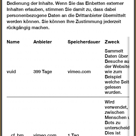
Bedienung der Inhalte. Wenn Sie das Einbetten externer
arbeitete. 1920/21 nahm sie an Kursen des Bauhauses
Inhalten erlauben, stimmen Sie damit zu, dass dabei
in Weimar teil.
personenbezogene Daten an die Drittanbieter übermittelt
werden können. Sie können Ihre Zustimmung jederzeit
Zwei Jahre nach ihrer Heirat mit dem Regierungsrat
rückgängig machen.
Hugo Wilhelm Hermann Geyer (1884–1975) am 2.
September 1922 eröffnete sie unter ihrem neuen
Name
Anbieter
Speicherdauer
Zweck
Namen Geyer-Raack in Berlin ihr eigenes Atelier. 1925
Sammelt
wird sie Mitglied im Deutschen Werkbund und
Daten über
1928/29 Mitarbeiterin der Deutschen Werkstätten
Besuche auf
der Website,
Hellerau. Bis in die 1930er Jahre reiste sie zu
vuid
399 Tage
vimeo.com
wie zum
Studienzwecken mehrfach nach Paris, der damaligen
Beispiel
Hochburg des Art Déco-Stils. Dort lernte sie den
welche Seiten
gelesen
Architekten und gebürtigen Ungarn André Sivé
wurden.
(Geburtsname: András Szivessy) kennen, dessen
Möbelentwürfe sie in Ausstellungen mit ihren
Wird
verwendet, um
Wandmalereien ergänzte.
zwischen
Menschen und
Eine weitreichende publizistische Präsenz ab 1928 in
Bots zu
unterscheiden.
bekannten Fachzeitschriften wie „Innendekoration“,
Dies ist
__cf_bm
vimeo.com
1 Tag