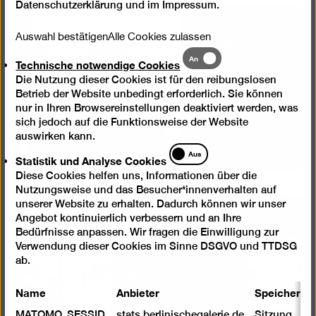
Datenschutzerklärung
und im
Impressum
.
Bild
Auswahl bestätigen
Alle Cookies zulassen
in
Technische
An
Technische notwendige Cookies
einer
notwendige
Lightb
Die Nutzung dieser Cookies ist für den reibungslosen
Cookies
Betrieb der Website unbedingt erforderlich. Sie können
öffnen
nur in Ihren Browsereinstellungen deaktiviert werden, was
sich jedoch auf die Funktionsweise der Website
auswirken kann.
Statistik
Aus
Statistik und Analyse Cookies
und
Diese Cookies helfen uns, Informationen über die
Analyse
Nutzungsweise und das Besucher*innenverhalten auf
Cookies
unserer Website zu erhalten. Dadurch können wir unser
Angebot kontinuierlich verbessern und an Ihre
Bild
Bedürfnisse anpassen. Wir fragen die Einwilligung zur
in
Verwendung dieser Cookies im Sinne DSGVO und TTDSG
einer
ab.
Lightb
öffnen
Name
Anbieter
Speicherda
MATOMO_SESSID
stats.berlinischegalerie.de
Sitzung