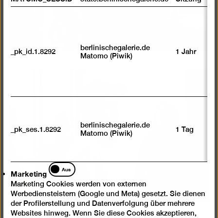
berlinischegalerie.de
_pk_id.1.8292
1 Jahr
Matomo (Piwik)
Bild
in
einer
Lightb
berlinischegalerie.de
_pk_ses.1.8292
1 Tag
öffnen
Matomo (Piwik)
Marketing
Aus
Marketing
Marketing Cookies werden von externen
Werbediensteistern (Google und Meta) gesetzt. Sie dienen
der Profilerstellung und Datenverfolgung über mehrere
Websites hinweg. Wenn Sie diese Cookies akzeptieren,