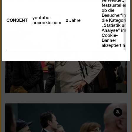
verwendet, um
festzustellen ,
ob die
Besucher*in
youtube-
CONSENT
2 Jahre
die Kategorie
Bild
nocookie.com
„Statistik und
in
Analyse“ im
Cookie-
einer
Banner
Lightb
akzeptiert hat
öffnen
Bild
in
einer