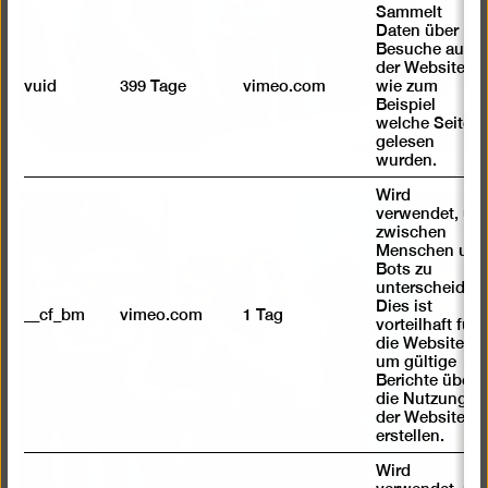
Sammelt
Daten über
Besuche auf
der Website,
vuid
399 Tage
vimeo.com
wie zum
Beispiel
welche Seiten
gelesen
wurden.
Wird
verwendet, um
Bild
zwischen
Menschen und
in
Bots zu
einer
unterscheiden.
Lightb
Dies ist
__cf_bm
vimeo.com
1 Tag
vorteilhaft für
öffnen
die Website,
um gültige
Berichte über
die Nutzung
der Website zu
erstellen.
Wird