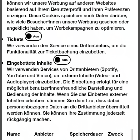
können wir unsere Werbung auf anderen Websites
basierend auf Ihrem Benutzerprofil und Ihren Präferenzen
Bild
anzeigen. Diese Cookies speichern auch Daten darüber,
in
wie viele Besucher*innen unsere Werbung gesehen oder
einer
angeklickt haben, um Werbekampagnen zu optimieren.
Lightb
Tickets
Aus
Tickets
öffnen
Wir verwenden den Service eines Drittanbieters, um die
Funktionalität zur Ticketbuchung einzubetten.
Eingebettete
Aus
Eingebettete Inhalte
Inhalte
Wir verwenden Services von Drittanbietern (Spotify,
YouTube und Vimeo), um externe Inhalte (Video- und
Audioplayer) einzubetten. Die Einbettung erfolgt für eine
möglichst benutzer*innenfreundliche Darstellung und
Bedienung der Inhalte. Wenn Sie das Einbetten externer
Inhalten erlauben, stimmen Sie damit zu, dass dabei
personenbezogene Daten an die Drittanbieter übermittelt
Bild
werden können. Sie können Ihre Zustimmung jederzeit
in
rückgängig machen.
einer
Lightb
Name
Anbieter
Speicherdauer
Zweck
öffnen