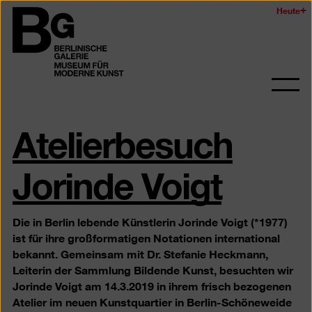
Zum
Heute
Logo
Seiteninhalt
der
springen
Berlinischen
Galerie
Navi
auf-
Atelierbesuch
und
zukl
Jorinde Voigt
Die in Berlin lebende Künstlerin Jorinde Voigt (*1977)
ist für ihre großformatigen Notationen international
bekannt. Gemeinsam mit Dr. Stefanie Heckmann,
Leiterin der Sammlung Bildende Kunst, besuchten wir
Jorinde Voigt am 14.3.2019 in ihrem frisch bezogenen
Atelier im neuen Kunstquartier in Berlin-Schöneweide