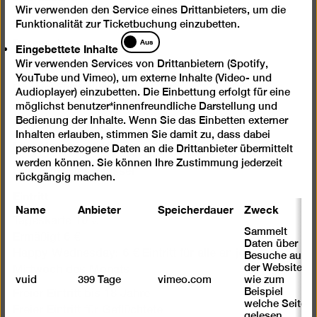
Wir verwenden den Service eines Drittanbieters, um die
Digitale Barrierefreiheit
Funktionalität zur Ticketbuchung einzubetten.
Datenschutz
Eingebettete
Aus
Eingebettete Inhalte
Inhalte
Jobs
Wir verwenden Services von Drittanbietern (Spotify,
YouTube und Vimeo), um externe Inhalte (Video- und
Cookie-Einstellungen
Audioplayer) einzubetten. Die Einbettung erfolgt für eine
möglichst benutzer*innenfreundliche Darstellung und
Öffnungszeiten
Bedienung der Inhalte. Wenn Sie das Einbetten externer
Inhalten erlauben, stimmen Sie damit zu, dass dabei
Mi – Mo 10 – 18 Uhr
personenbezogene Daten an die Drittanbieter übermittelt
werden können. Sie können Ihre Zustimmung jederzeit
Dienstags geschlossen
rückgängig machen.
Eintritt
Name
Anbieter
Speicherdauer
Zweck
Tageskarte 10 €
Sammelt
Ermäßigt 6 €
Daten über
Happy Wednesday: 6 € Eintritt für alle an jedem 1.
Besuche auf
der Website,
Mittwoch des Monats
vuid
399 Tage
vimeo.com
wie zum
Beispiel
Freier Eintritt bis 18 Jahre
welche Seiten
Freier Eintritt für Geflüchtete
gelesen