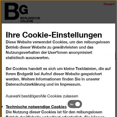
Zum
Heute
Logo
Seiteninhalt
der
springen
Berlinischen
Galerie
Ihre Cookie-Einstellungen
Navi
auf-
Diese Website verwendet Cookies, um den reibungslosen
Videodokumentation
und
Betrieb dieser Website zu gewährleisten und das
zukl
Nutzungsverhalten der User*innen anonymisiert
„Edvard Munch.
statistisch auszuwerten.
Bei Cookies handelt es sich um kleine Textdateien, die auf
Zauber des
Ihrem Endgerät bei Aufruf dieser Website gespeichert
werden. Weitere Informationen finden Sie in unserer
Datenschutzerklärung
und im
Impressum
.
Nordens“
Auswahl bestätigen
Alle Cookies zulassen
Technische
An
Produktion: art/beats
Technische notwendige Cookies
notwendige
Die Nutzung dieser Cookies ist für den reibungslosen
Cookies