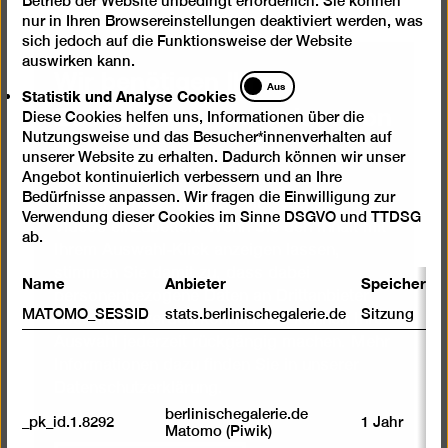
Betrieb der Website unbedingt erforderlich. Sie können
nur in Ihren Browsereinstellungen deaktiviert werden, was
sich jedoch auf die Funktionsweise der Website
auswirken kann.
Wir benötigen Ihre
Statistik
Aus
Statistik und Analyse Cookies
und
Zustimmung, um Videos von
Diese Cookies helfen uns, Informationen über die
Analyse
Nutzungsweise und das Besucher*innenverhalten auf
Vimeo zu laden
Cookies
unserer Website zu erhalten. Dadurch können wir unser
Angebot kontinuierlich verbessern und an Ihre
Bedürfnisse anpassen. Wir fragen die Einwilligung zur
Wir verwenden einen Service von Vimeo, um
Verwendung dieser Cookies im Sinne DSGVO und TTDSG
Videos einzubetten. Wenn Sie den Inhalt mit
ab.
Ihrem Auswahl-Klick anzeigen lassen,
stimmen Sie damit zu, dass dabei
Name
Anbieter
Speicherda
personenbezogene Daten an Drittanbieter
MATOMO_SESSID
stats.berlinischegalerie.de
Sitzung
übermittelt werden können. Sie können Ihre
Auswahl jederzeit rückgängig machen. Mehr
Informationen dazu finden Sie in unserer
Datenschutzerklärung
.
berlinischegalerie.de
_pk_id.1.8292
1 Jahr
Matomo (Piwik)