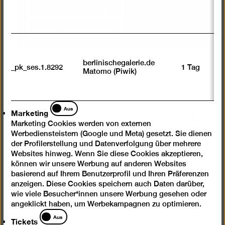
Inhalt einmal anzeigen
Inhalte immer laden
berlinischegalerie.de
_pk_ses.1.8292
1 Tag
Matomo (Piwik)
Marketing
Aus
Marketing
Nach
oben
Marketing Cookies werden von externen
Werbediensteistern (Google und Meta) gesetzt. Sie dienen
scrolle
der Profilerstellung und Datenverfolgung über mehrere
Instagram
Facebook
Spotify
YouTube
Websites hinweg. Wenn Sie diese Cookies akzeptieren,
können wir unsere Werbung auf anderen Websites
Presse
basierend auf Ihrem Benutzerprofil und Ihren Präferenzen
anzeigen. Diese Cookies speichern auch Daten darüber,
Newsletter
wie viele Besucher*innen unsere Werbung gesehen oder
Kontakt
angeklickt haben, um Werbekampagnen zu optimieren.
Tickets
Aus
Tickets
Impressum