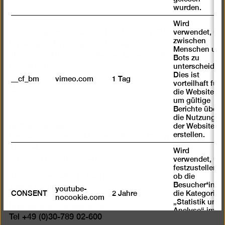
wurden.
Tickets kaufen
Wird
verwendet, um
Ticketkooperation Jüdisches Museum Berlin:
zwischen
Ermäßigter Eintritt gegen Vorlage eines Tickets des
Menschen und
Jüdischen Museums. Dieses Angebot gilt auch
Bots zu
unterscheiden.
umgekehrt.
Dies ist
__cf_bm
vimeo.com
1 Tag
vorteilhaft für
mit
mit
mit
die Website,
eingeschränkter
eingeschränkter
eingeschränkter
um gültige
Mobilität
Mobilität
Mobilität
Berichte über
die Nutzung
(P)
(WC)
Berlinische Galerie
der Website zu
erstellen.
Landesmuseum für Moderne Kunst, Fotografie und
Architektur
Wird
verwendet, um
Stiftung Öffentlichen Rechts
festzustellen ,
ob die
Alte Jakobstraße 124 – 128
Besucher*in
10969 Berlin
youtube-
CONSENT
2 Jahre
die Kategorie
nocookie.com
„Statistik und
bg@berlinischegalerie.de
Analyse“ im
Tel +49 (0)30-789 02-600
Cookie-