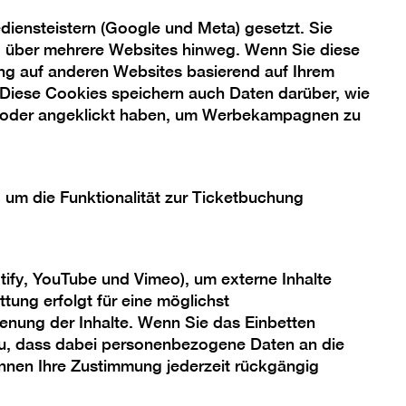
iensteistern (Google und Meta) gesetzt. Sie
ng über mehrere Websites hinweg. Wenn Sie diese
ng auf anderen Websites basierend auf Ihrem
 Diese Cookies speichern auch Daten darüber, wie
Bild
 oder angeklickt haben, um Werbekampagnen zu
in
einer
box
Lightb
n
öffnen
, um die Funktionalität zur Ticketbuchung
tify, YouTube und Vimeo), um externe Inhalte
tung erfolgt für eine möglichst
enung der Inhalte. Wenn Sie das Einbetten
 zu, dass dabei personenbezogene Daten an die
önnen Ihre Zustimmung jederzeit rückgängig
Bild