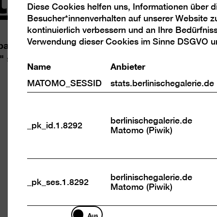
Diese Cookies helfen uns, Informationen über 
Analyse
Besucher*innenverhalten auf unserer Website z
Cookies
kontinuierlich verbessern und an Ihre Bedürfnis
e balto mit Dr. Brigitte Franzen im Küchenmonum
Verwendung dieser Cookies im Sinne DSGVO 
" sind hier zu sehen. Fotos: Jirka Jansch
Name
Anbieter
MATOMO_SESSID
stats.berlinischegalerie.de
Bild
berlinischegalerie.de
in
_pk_id.1.8292
Matomo (Piwik)
r
einer
tbox
Light
en
öffne
berlinischegalerie.de
_pk_ses.1.8292
Matomo (Piwik)
Marketing
Aus