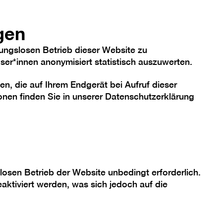
hriftgröße
Kontrast
De
En
Heute
gen
ungslosen Betrieb dieser Website zu
er*innen anonymisiert statistisch auszuwerten.
en, die auf Ihrem Endgerät bei Aufruf dieser
me
Sammlung
Berlinische Galerie
nen finden Sie in unserer
Datenschutzerklärung
en.
losen Betrieb der Website unbedingt erforderlich.
 balto
aktiviert werden, was sich jedoch auf die