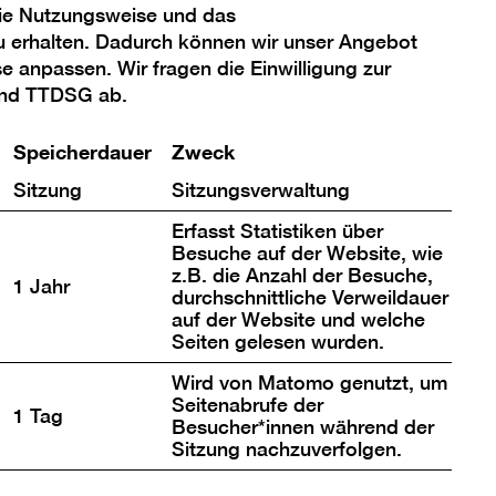
die Nutzungsweise und das
u erhalten. Dadurch können wir unser Angebot
se anpassen. Wir fragen die Einwilligung zur
ent. Bilder von der
und TTDSG ab.
Speicherdauer
Zweck
Sitzung
Sitzungsverwaltung
Erfasst Statistiken über
Bild
Besuche auf der Website, wie
z.B. die Anzahl der Besuche,
in
1 Jahr
durchschnittliche Verweildauer
einer
auf der Website und welche
box
Lightb
Seiten gelesen wurden.
n
öffnen
Wird von Matomo genutzt, um
Seitenabrufe der
1 Tag
Besucher*innen während der
Sitzung nachzuverfolgen.