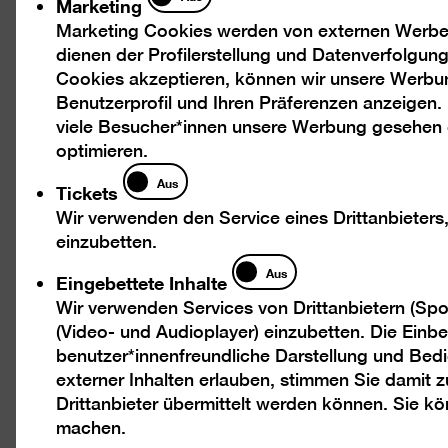
Marketing
Marketing Cookies werden von externen Werbed
dienen der Profilerstellung und Datenverfolgu
Cookies akzeptieren, können wir unsere Werbu
Bild
Benutzerprofil und Ihren Präferenzen anzeigen.
in
viele Besucher*innen unsere Werbung gesehen
einer
optimieren.
Light
Tickets
Aus
Tickets
öffne
Wir verwenden den Service eines Drittanbieters
einzubetten.
Eingebettete
Aus
Eingebettete Inhalte
Inhalte
Wir verwenden Services von Drittanbietern (Spo
(Video- und Audioplayer) einzubetten. Die Einbet
benutzer*innenfreundliche Darstellung und Bedi
externer Inhalten erlauben, stimmen Sie damit
Drittanbieter übermittelt werden können. Sie k
machen.