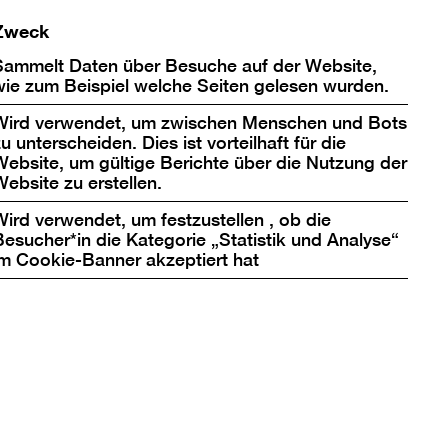
in
Zweck
einer
Lightb
Sammelt Daten über Besuche auf der Website,
öffnen
wie zum Beispiel welche Seiten gelesen wurden.
Wird verwendet, um zwischen Menschen und Bots
u unterscheiden. Dies ist vorteilhaft für die
Website, um gültige Berichte über die Nutzung der
Website zu erstellen.
Wird verwendet, um festzustellen , ob die
Besucher*in die Kategorie „Statistik und Analyse“
im Cookie-Banner akzeptiert hat
Bild
in
einer
Lightb
box
öffnen
n