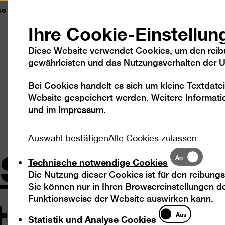
se
Kontakt
Leichte Sprache
DGS
Sc
Ihre Cookie-Einstellun
Diese Website verwendet Cookies, um den reib
gewährleisten und das Nutzungsverhalten der Us
Bei Cookies handelt es sich um kleine Textdatei
Besuch
Ausstellungen
Program
Website gespeichert werden. Weitere Informatio
und im
Impressum
.
statt Gart
Auswahl bestätigen
Alle Cookies zulassen
Technische
An
Technische notwendige Cookies
notwendige
Die Nutzung dieser Cookies ist für den reibungs
 atelier le
Cookies
Sie können nur in Ihren Browsereinstellungen de
Funktionsweise der Website auswirken kann.
Statistik
Aus
Statistik und Analyse Cookies
und