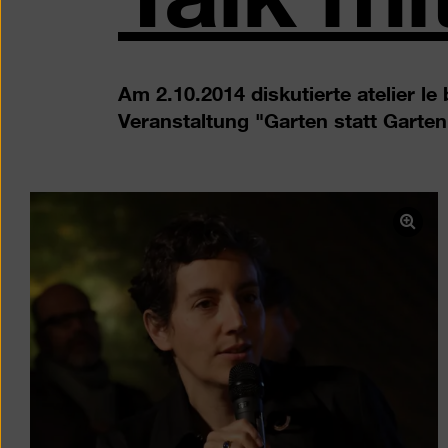
Am 2.10.2014 diskutierte atelier l
Veranstaltung "Garten statt Garten
Bild
in
eine
Ligh
öffn