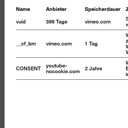
Name
Anbieter
Speicherdauer
r
tbox
vuid
399 Tage
vimeo.com
en
z
__cf_bm
vimeo.com
1 Tag
youtube-
CONSENT
2 Jahre
nocookie.com
Bild
in
r
einer
tbox
Light
en
öffne