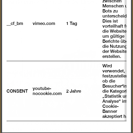
zwischen
Brandenburger Tor mit Unter den Linden, 1967-68
Menschen und
© Berlinische Galerie, Repro: Anja Elisabeth Witte
Bots zu
unterscheiden.
Dies ist
__cf_bm
vimeo.com
1 Tag
vorteilhaft für
die Website,
um gültige
Berichte über
die Nutzung
der Website zu
erstellen.
Wird
verwendet, um
festzustellen ,
ob die
Besucher*in
youtube-
CONSENT
2 Jahre
die Kategorie
nocookie.com
„Statistik und
Analyse“ im
Cookie-
Banner
akzeptiert hat
Grenze nach Ost-Berlin; Brandenburger Tor nach
Aufhebung der Reisebeschränkung für Bürger der