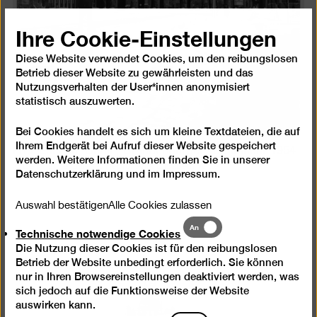
Ihre Cookie-Einstellungen
Diese Website verwendet Cookies, um den reibungslosen
Betrieb dieser Website zu gewährleisten und das
Nutzungsverhalten der User*innen anonymisiert
statistisch auszuwerten.
Bei Cookies handelt es sich um kleine Textdateien, die auf
Ihrem Endgerät bei Aufruf dieser Website gespeichert
Fritz Eschen, Berlin, Brandenburger Tor, Januar 1954
werden. Weitere Informationen finden Sie in unserer
© Berlinische Galerie, Repro: Anja Elisabeth Witte
Datenschutzerklärung
und im
Impressum
.
Auswahl bestätigen
Alle Cookies zulassen
Technische
An
Technische notwendige Cookies
notwendige
Die Nutzung dieser Cookies ist für den reibungslosen
Cookies
Betrieb der Website unbedingt erforderlich. Sie können
nur in Ihren Browsereinstellungen deaktiviert werden, was
sich jedoch auf die Funktionsweise der Website
auswirken kann.