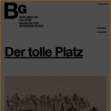
Zum
Heute
Logo
Seiteninhalt
der
springen
Berlinischen
Galerie
Navi
auf-
Der tolle Platz
und
zukl