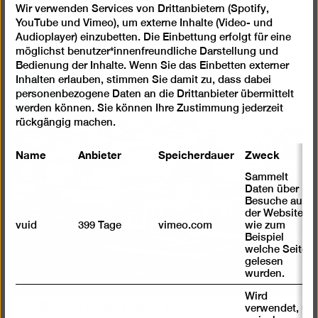
auf das Brandenburger Tor, 1964
Wir verwenden Services von Drittanbietern (Spotify,
© Berlinische Galerie, Repro: Anja Elisabeth Witte
YouTube und Vimeo), um externe Inhalte (Video- und
Audioplayer) einzubetten. Die Einbettung erfolgt für eine
möglichst benutzer*innenfreundliche Darstellung und
Bedienung der Inhalte. Wenn Sie das Einbetten externer
Inhalten erlauben, stimmen Sie damit zu, dass dabei
personenbezogene Daten an die Drittanbieter übermittelt
werden können. Sie können Ihre Zustimmung jederzeit
rückgängig machen.
Name
Anbieter
Speicherdauer
Zweck
Sammelt
Daten über
Besuche auf
der Website,
vuid
399 Tage
vimeo.com
wie zum
Beispiel
welche Seiten
gelesen
wurden.
Wird
Otto Borutta, Luftaufnahme, Blick von Westen auf das
verwendet, um