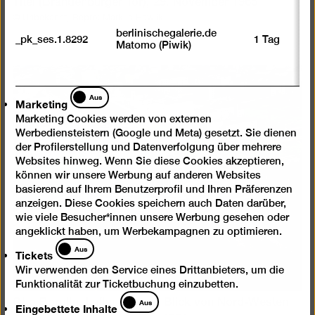
Titel (Brandenburger Tor), 29. November 1965
© Unbekannt, Repro: Markus Hawlik
berlinischegalerie.de
_pk_ses.1.8292
1 Tag
Matomo (Piwik)
Marketing
Aus
Marketing
Marketing Cookies werden von externen
Werbediensteistern (Google und Meta) gesetzt. Sie dienen
der Profilerstellung und Datenverfolgung über mehrere
Websites hinweg. Wenn Sie diese Cookies akzeptieren,
können wir unsere Werbung auf anderen Websites
basierend auf Ihrem Benutzerprofil und Ihren Präferenzen
anzeigen. Diese Cookies speichern auch Daten darüber,
wie viele Besucher*innen unsere Werbung gesehen oder
angeklickt haben, um Werbekampagnen zu optimieren.
Tickets
Aus
Tickets
Wir verwenden den Service eines Drittanbieters, um die
Funktionalität zur Ticketbuchung einzubetten.
Eingebettete
Aus
Otto Borutta, Luftaufnahme, Blick von Nord-Westen
Eingebettete Inhalte
Inhalte