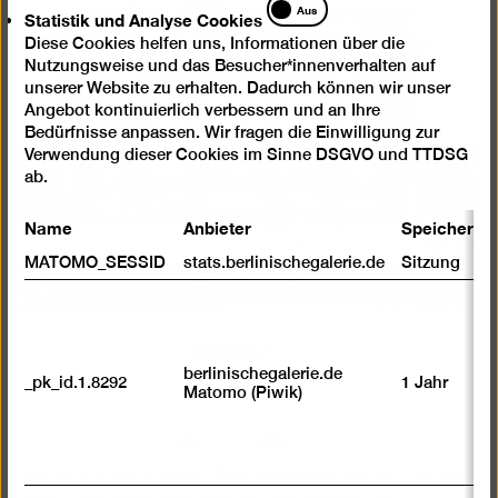
Statistik
Aus
Statistik und Analyse Cookies
und
Diese Cookies helfen uns, Informationen über die
Analyse
Nutzungsweise und das Besucher*innenverhalten auf
Cookies
unserer Website zu erhalten. Dadurch können wir unser
Angebot kontinuierlich verbessern und an Ihre
Bedürfnisse anpassen. Wir fragen die Einwilligung zur
Verwendung dieser Cookies im Sinne DSGVO und TTDSG
ab.
Name
Anbieter
Speicherda
MATOMO_SESSID
stats.berlinischegalerie.de
Sitzung
berlinischegalerie.de
_pk_id.1.8292
1 Jahr
Matomo (Piwik)
Unbekannter Fotograf (Brettschneider-Archiv), Ohne