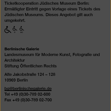
Ticketkooperation Jüdisches Museum Berlin:
Ermäßigter Eintritt gegen Vorlage eines Tickets des
Jüdischen Museums. Dieses Angebot gilt auch
umgekehrt.
mit
mit
mit
eingeschränkter
eingeschränkter
eingeschränkter
Mobilität
Mobilität
Mobilität
(P)
(WC)
Berlinische Galerie
Landesmuseum für Moderne Kunst, Fotografie und
Architektur
Stiftung Öffentlichen Rechts
Alte Jakobstraße 124 – 128
10969 Berlin
bg@berlinischegalerie.de
Tel +49 (0)30-789 02-600
Fax +49 (0)30-789 02-700