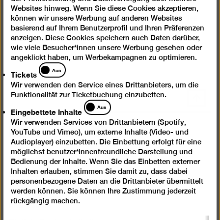
Websites hinweg. Wenn Sie diese Cookies akzeptieren,
Eine Programmvorschau finden Sie auf Seite 2 des
können wir unsere Werbung auf anderen Websites
basierend auf Ihrem Benutzerprofil und Ihren Präferenzen
Lageplans (
PDF zum Download
)
anzeigen. Diese Cookies speichern auch Daten darüber,
wie viele Besucher*innen unsere Werbung gesehen oder
angeklickt haben, um Werbekampagnen zu optimieren.
Tickets
Aus
Tickets
Wir verwenden den Service eines Drittanbieters, um die
Funktionalität zur Ticketbuchung einzubetten.
Nach
Eingebettete
Aus
oben
Eingebettete Inhalte
Inhalte
scrolle
Wir verwenden Services von Drittanbietern (Spotify,
Instagram
Facebook
Spotify
YouTube
YouTube und Vimeo), um externe Inhalte (Video- und
Audioplayer) einzubetten. Die Einbettung erfolgt für eine
möglichst benutzer*innenfreundliche Darstellung und
Presse
Bedienung der Inhalte. Wenn Sie das Einbetten externer
Newsletter
Inhalten erlauben, stimmen Sie damit zu, dass dabei
personenbezogene Daten an die Drittanbieter übermittelt
Kontakt
werden können. Sie können Ihre Zustimmung jederzeit
rückgängig machen.
Impressum