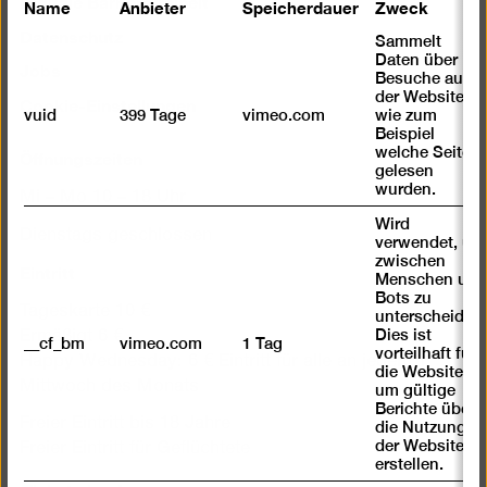
Digitale Barrierefreiheit
Name
Anbieter
Speicherdauer
Zweck
Datenschutz
Sammelt
Daten über
Jobs
Besuche auf
der Website,
Cookie-Einstellungen
vuid
399 Tage
vimeo.com
wie zum
Beispiel
Öffnungszeiten
welche Seiten
gelesen
wurden.
Mi – Mo 10 – 18 Uhr
Wird
Dienstags geschlossen
verwendet, um
zwischen
Eintritt
Menschen und
Bots zu
Tageskarte 10 €
unterscheiden.
Dies ist
Ermäßigt 6 €
__cf_bm
vimeo.com
1 Tag
vorteilhaft für
Happy Wednesday: 6 € Eintritt für alle an jedem 1.
die Website,
Mittwoch des Monats
um gültige
Berichte über
Freier Eintritt bis 18 Jahre
die Nutzung
der Website zu
Freier Eintritt für Geflüchtete
erstellen.