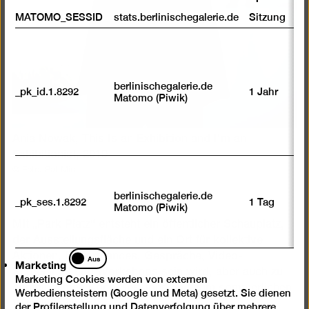
MATOMO_SESSID
stats.berlinischegalerie.de
Sitzung
berlinischegalerie.de
_pk_id.1.8292
1 Jahr
Matomo (Piwik)
Ania Nowak, This Is an Exhibition and I'm an
Exhibitionist, 2019
© Foto: Pat Mic
berlinischegalerie.de
_pk_ses.1.8292
1 Tag
Matomo (Piwik)
Mit „Park Platz“ entsteht ein öffentlicher Schauplatz,
der Ausstellungsfläche und ein Ort für kollektive
Marketing
Aktionen, Performances, Gespräche, Video-
Aus
Marketing
Screenings und Workshops sein wird, aber auch zu
Marketing Cookies werden von externen
gemeinsamen Koch-Sessions und zum sommerlichen
Werbediensteistern (Google und Meta) gesetzt. Sie dienen
Verweilen einlädt.
der Profilerstellung und Datenverfolgung über mehrere