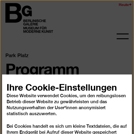
anzeige
Zum
Heute
Logo
Seiteninhalt
der
springen
Berlinischen
Galerie
Navi
auf-
und
Park Platz
Programm
zukl
Ihre Cookie-Einstellungen
Nächste Termine
Diese Website verwendet Cookies, um den reibungslosen
Artist Talks
Betrieb dieser Website zu gewährleisten und das
Nutzungsverhalten der User*innen anonymisiert
Performances
statistisch auszuwerten.
Workshops
Bei Cookies handelt es sich um kleine Textdateien, die auf
Ihrem Endgerät bei Aufruf dieser Website gespeichert