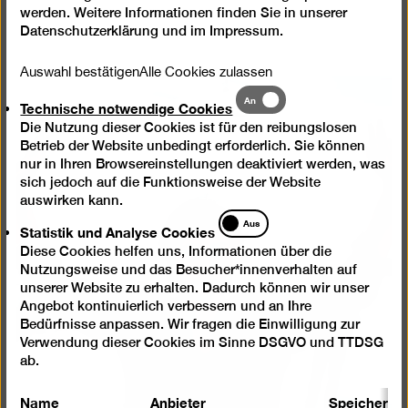
Veranstaltungen
werden. Weitere Informationen finden Sie in unserer
Datenschutzerklärung
und im
Impressum
.
Auswahl bestätigen
Alle Cookies zulassen
Technische
An
Technische notwendige Cookies
notwendige
Die Nutzung dieser Cookies ist für den reibungslosen
Cookies
Betrieb der Website unbedingt erforderlich. Sie können
nur in Ihren Browsereinstellungen deaktiviert werden, was
sich jedoch auf die Funktionsweise der Website
auswirken kann.
Statistik
Aus
Statistik und Analyse Cookies
und
Diese Cookies helfen uns, Informationen über die
Analyse
Nutzungsweise und das Besucher*innenverhalten auf
Cookies
unserer Website zu erhalten. Dadurch können wir unser
Angebot kontinuierlich verbessern und an Ihre
Bedürfnisse anpassen. Wir fragen die Einwilligung zur
Verwendung dieser Cookies im Sinne DSGVO und TTDSG
ab.
Name
Anbieter
Speicherda