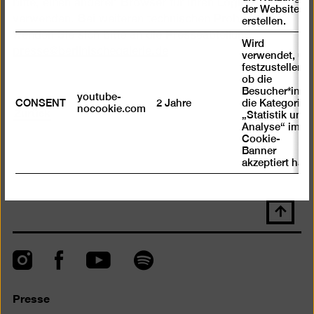
bitte, einen anderen Browser für Ihren Login zu
der Website zu
verwenden. Bei weiteren technischen Problemen
erstellen.
wenden Sie sich bitte an die Presseabteilung:
Wird
presse@berlinischegalerie.de
verwendet, um
festzustellen ,
ob die
Besucher*in
youtube-
CONSENT
2 Jahre
die Kategorie
Zurück
nocookie.com
„Statistik und
Analyse“ im
Cookie-
Banner
akzeptiert hat
Nach
oben
scrolle
Instagram
Facebook
Spotify
YouTube
Presse