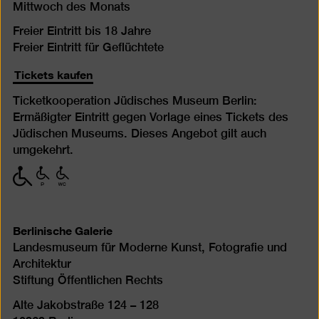
Mittwoch des Monats
Freier Eintritt bis 18 Jahre
Freier Eintritt für Geflüchtete
Tickets kaufen
Ticketkooperation Jüdisches Museum Berlin:
Ermäßigter Eintritt gegen Vorlage eines Tickets des
Jüdischen Museums. Dieses Angebot gilt auch
umgekehrt.
mit
mit
mit
eingeschränkter
eingeschränkter
eingeschränkter
Mobilität
Mobilität
Mobilität
(P)
(WC)
Berlinische Galerie
Landesmuseum für Moderne Kunst, Fotografie und
Architektur
Stiftung Öffentlichen Rechts
Alte Jakobstraße 124 – 128