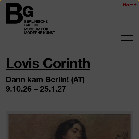
Zum
Heute
Logo
Seiteninhalt
der
springen
Berlinischen
Galerie
Navi
auf-
Lovis Corinth
und
zukl
Dann kam Berlin! (AT)
9.10.26 – 25.1.27