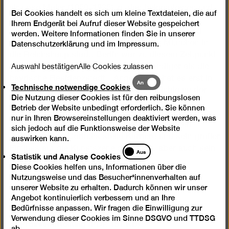
virtuose Maler (1858–1925) zu den bekanntesten und
Bei Cookies handelt es sich um kleine Textdateien, die auf
einflussreichsten Persönlichkeiten der Berliner
Ihrem Endgerät bei Aufruf dieser Website gespeichert
Kunstszene. In Tapiau in Ostpreußen geboren und
werden. Weitere Informationen finden Sie in unserer
aufgewachsen zog er im Jahr 1900 von München in
Datenschutzerklärung
und im
Impressum
.
die Reichshauptstadt. Berlin war zu diesem Zeitpunkt
Auswahl bestätigen
Alle Cookies zulassen
bereits deutlich progressiver und lebendiger als die
bayrische Residenzstadt. „Angefangen hat es erst in
Technische
An
Technische notwendige Cookies
notwendige
Berlin“, soll Corinth seine Erfolgsgeschichte an der
Die Nutzung dieser Cookies ist für den reibungslosen
Cookies
Spree kommentiert haben.
Betrieb der Website unbedingt erforderlich. Sie können
nur in Ihren Browsereinstellungen deaktiviert werden, was
Im Fokus der großen Schau in der Berlinischen
sich jedoch auf die Funktionsweise der Website
Galerie stehen Corinths steile Karriere und sein großer
auswirken kann.
Einfluss auf die Kunstszene der Stadt, aber auch sein
Statistik
Aus
Statistik und Analyse Cookies
und
prägendes privates Umfeld.
Diese Cookies helfen uns, Informationen über die
Analyse
Nutzungsweise und das Besucher*innenverhalten auf
Cookies
unserer Website zu erhalten. Dadurch können wir unser
Pressematerial
Angebot kontinuierlich verbessern und an Ihre
Bedürfnisse anpassen. Wir fragen die Einwilligung zur
Verwendung dieser Cookies im Sinne DSGVO und TTDSG
Pressemitteilung (PDF, 151 KB)
ab.