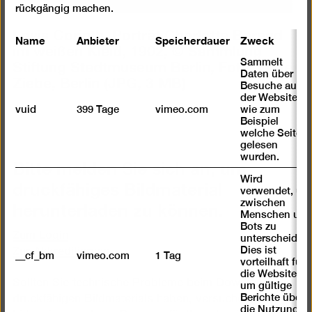
rückgängig machen.
Lovis Corinth, Porträt Charlotte Berend
Name
Anbieter
Speicherdauer
Zweck
im weißen Kleid, 1902, © Sammlung
Stiftung Stadtmuseum Berlin, Foto: Oliver
Sammelt
Daten über
Ziebe, Berlin
(JPG, 3 MB)
Besuche auf
der Website,
vuid
399 Tage
vimeo.com
wie zum
Beispiel
welche Seiten
gelesen
wurden.
Bitte melden Sie sich an, um
druckfähiges Bildmaterial
Wird
verwendet, um
herunterladen zu können.
zwischen
Menschen und
Bots zu
Zum Login
unterscheiden.
Dies ist
Zur Akkreditierung
__cf_bm
vimeo.com
1 Tag
vorteilhaft für
die Website,
Sollten Sie technische Probleme beim Download des
um gültige
Berichte über
druckfähigen Bildmaterials haben, versuchen Sie
die Nutzung