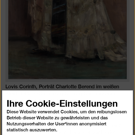
Lovis Corinth, Porträt Charlotte Berend im weißen
Kleid, 1902, © Sammlung Stiftung Stadtmuseum
Ihre Cookie-Einstellungen
Berlin, Foto: Oliver Ziebe, Berlin
Diese Website verwendet Cookies, um den reibungslosen
Betrieb dieser Website zu gewährleisten und das
Nutzungsverhalten der User*innen anonymisiert
Lovis Corinths Bedeutung für die Moderne ist kaum
statistisch auszuwerten.
zu überschätzen. Bereits zu Lebzeiten zählte der