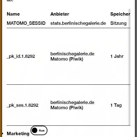
Name
Anbieter
Speicherda
Pressebilder
MATOMO_SESSID
stats.berlinischegalerie.de
Sitzung
berlinischegalerie.de
_pk_id.1.8292
1 Jahr
Matomo (Piwik)
berlinischegalerie.de
_pk_ses.1.8292
1 Tag
Matomo (Piwik)
Marketing
Aus
Marketing