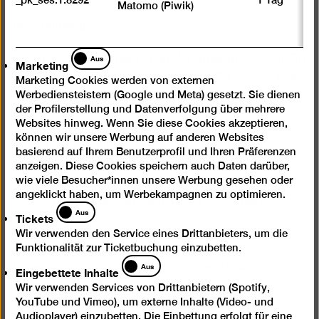
Matomo (Piwik)
Bitte Mitbringen:
Marketing
Deine eigene Kamera und/oder Smartphone. Vor Ort
Aus
Marketing
gibt es auch eine Spiegelreflexkamera und ein paar
Marketing Cookies werden von externen
iPads.
Werbediensteistern (Google und Meta) gesetzt. Sie dienen
der Profilerstellung und Datenverfolgung über mehrere
Ein paar Kleidungsstücke zum Ausprobieren und
Websites hinweg. Wenn Sie diese Cookies akzeptieren,
Accessoires, die deine Persönlichkeit zeigen oder
können wir unsere Werbung auf anderen Websites
für dich eine wichtige Rolle in der Entwicklung
basierend auf Ihrem Benutzerprofil und Ihren Präferenzen
deiner Identität spielen.
anzeigen. Diese Cookies speichern auch Daten darüber,
wie viele Besucher*innen unsere Werbung gesehen oder
Essen und Trinken. Speisen und Getränke können
angeklickt haben, um Werbekampagnen zu optimieren.
auch im Café des Museums oder in der Nähe
Tickets
Aus
Tickets
gekauft werden.
Wir verwenden den Service eines Drittanbieters, um die
Funktionalität zur Ticketbuchung einzubetten.
Eingebettete
Aus
Informationen zur Barrierefreiheit der Museums
Eingebettete Inhalte
Inhalte
findest Du
hier
Wir verwenden Services von Drittanbietern (Spotify,
YouTube und Vimeo), um externe Inhalte (Video- und
Audioplayer) einzubetten. Die Einbettung erfolgt für eine
Produktion: Das Video in Gebärdensprache wurde