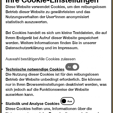
Diese Website verwendet Cookies, um den reibungslosen
Betrieb dieser Website zu gewährleisten und das
Nutzungsverhalten der User*innen anonymisiert
statistisch auszuwerten.
Bei Cookies handelt es sich um kleine Textdateien, die auf
Ihrem Endgerät bei Aufruf dieser Website gespeichert
Der Workshop knüpft an die Ausstellung
„Rineke
werden. Weitere Informationen finden Sie in unserer
Dijkstra. Still — Moving. Portraits 1992 – 2024“
an.
Datenschutzerklärung
und im
Impressum
.
Die niederländische Fotografin Rineke Dijkstra (geb.
1959) ist fasziniert von Lebensphasen des Übergangs,
Auswahl bestätigen
Alle Cookies zulassen
beispielsweise von der Kindheit ins junge
Technische
An
Erwachsenenalter. Inspiriert davon erkunden wir
Technische notwendige Cookies
notwendige
unsere Erfahrungen und Perspektiven der Tauben
Die Nutzung dieser Cookies ist für den reibungslosen
Cookies
Community.
Betrieb der Website unbedingt erforderlich. Sie können
nur in Ihren Browsereinstellungen deaktiviert werden, was
sich jedoch auf die Funktionsweise der Website
Gemeinsam schauen wir, welche Rolle
auswirken kann.
Gebärdensprachen bzw. Deutsche Gebärdensprache
Statistik
Aus
Statistik und Analyse Cookies
(DGS) für unsere Identität spielen und welche
und
Erfahrungen wir gemacht haben – ob wir in einem
Diese Cookies helfen uns, Informationen über die
Analyse