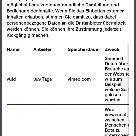
möglichst benutzer*innenfreundliche Darstellung und
von Xenia Dürr erstellt.
Bedienung der Inhalte. Wenn Sie das Einbetten externer
Inhalten erlauben, stimmen Sie damit zu, dass dabei
personenbezogene Daten an die Drittanbieter übermittelt
werden können. Sie können Ihre Zustimmung jederzeit
rückgängig machen.
Standort
Name
Anbieter
Speicherdauer
Zweck
Berlinische Galerie
Alte Jakobstraße 124–128
Sammelt
10969 Berlin
Daten über
Besuche auf
Zielgruppe
der Website,
vuid
399 Tage
vimeo.com
wie zum
Jugendliche & Erwachsene
Beispiel
welche Seiten
Ticket
gelesen
wurden.
Die Teilnahme ist kostenfrei.
Wird
verwendet, um
Anmeldung
zwischen
Anmeldung online
Menschen und
Bots zu
unterscheiden.