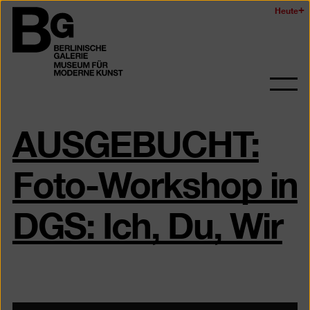
Zum
Heute
Logo
Seiteninhalt
der
springen
Berlinischen
Galerie
Navi
auf-
AUSGEBUCHT:
und
zukl
Foto-Workshop in
DGS: Ich, Du, Wir