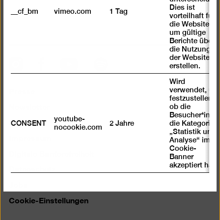
Dies ist
__cf_bm
vimeo.com
1 Tag
vorteilhaft für
die Website,
Nach
um gültige
oben
Berichte über
die Nutzung
scrolle
der Website zu
Instagram
Facebook
Spotify
YouTube
erstellen.
Wird
Presse
verwendet, um
festzustellen ,
Newsletter
ob die
Besucher*in
youtube-
Kontakt
CONSENT
2 Jahre
die Kategorie
nocookie.com
„Statistik und
Impressum
Analyse“ im
Cookie-
Digitale Barrierefreiheit
Banner
akzeptiert hat
Datenschutz
Jobs
Cookie-Einstellungen