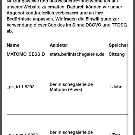
Nutzungsweise und das Besucher*innenverhalten auf
hörenden oder Tauben Umfeld aufgewachsen sind,
Cookies
unserer Website zu erhalten. Dadurch können wir unser
mit oder ohne Verbindung zur Tauben Kultur. Wir
Angebot kontinuierlich verbessern und an Ihre
gebärden offen über Themen wie Audismus,
Bedürfnisse anpassen. Wir fragen die Einwilligung zur
Sprachdeprivation und alles, was euch dabei bewegt.
Verwendung dieser Cookies im Sinne DSGVO und TTDSG
ab.
Nach einer Einführung in die Ausstellung und die
technischen Grundlagen der Fotografie hast du die
Name
Anbieter
Speicherda
Möglichkeit, deine eigenen Porträts und
MATOMO_SESSID
stats.berlinischegalerie.de
Sitzung
Selbstporträts zu gestalten – experimentell, kreativ
und ganz nach deinem Stil!
Der Workshop findet in DGS statt und richtet sich an
Taube junge Erwachsene ab 18 Jahre.
berlinischegalerie.de
_pk_id.1.8292
1 Jahr
Matomo (Piwik)
Workshopleitung:
weiß
Xenia Dürr, queer, Taub,
- Aktivist*in und
Fotograf*in, derzeit Student*in an der UdK, MA „Kunst
im Kontext“
berlinischegalerie.de
_pk_ses.1.8292
1 Tag