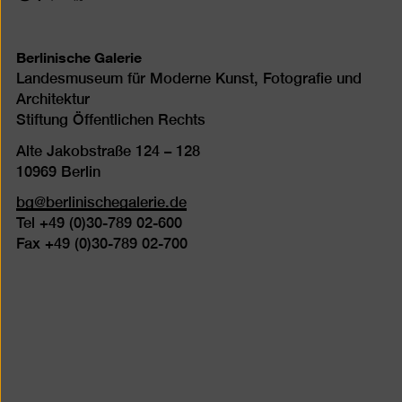
eingeschränkter
eingeschränkter
eingeschränkter
Mobilität
Mobilität
Mobilität
(P)
(WC)
Berlinische Galerie
Landesmuseum für Moderne Kunst, Fotografie und
Architektur
Stiftung Öffentlichen Rechts
Alte Jakobstraße 124 – 128
10969 Berlin
bg@berlinischegalerie.de
Tel +49 (0)30-789 02-600
Fax +49 (0)30-789 02-700