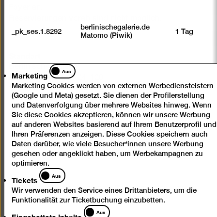
Foyer an.
Reservierungen vorab sind nicht möglich.
berlinischegalerie.de
_pk_ses.1.8292
1 Tag
Matomo (Piwik)
Standort
Berlinische Galerie
Marketing
Aus
Marketing
Alte Jakobstraße 124–128
Marketing Cookies werden von externen Werbediensteistern
10969 Berlin
(Google und Meta) gesetzt. Sie dienen der Profilerstellung
und Datenverfolgung über mehrere Websites hinweg. Wenn
Zielgruppe
Sie diese Cookies akzeptieren, können wir unsere Werbung
Jugendliche & Erwachsene
auf anderen Websites basierend auf Ihrem Benutzerprofil und
Ihren Präferenzen anzeigen. Diese Cookies speichern auch
Ticket
Daten darüber, wie viele Besucher*innen unsere Werbung
gesehen oder angeklickt haben, um Werbekampagnen zu
Die Teilnahme ist kostenfrei.
optimieren.
Tickets
Anmeldung
Aus
Tickets
Ohne Anmeldung (begrenzte Teilnehmer*innenzahl)
Wir verwenden den Service eines Drittanbieters, um die
Funktionalität zur Ticketbuchung einzubetten.
Eingebettete
Aus
Eingebettete Inhalte