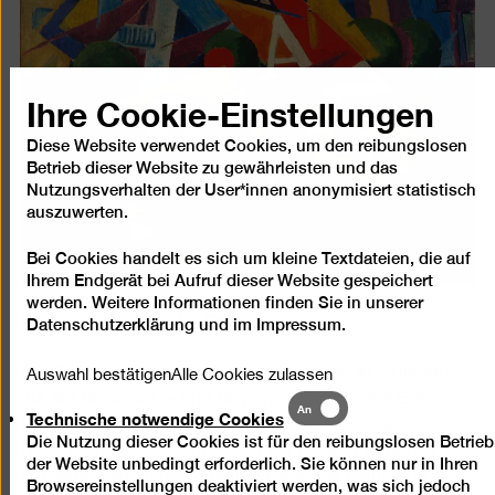
Ihre Cookie-Einstellungen
Diese Website verwendet Cookies, um den reibungslosen
Betrieb dieser Website zu gewährleisten und das
Nutzungsverhalten der User*innen anonymisiert statistisch
auszuwerten.
Bei Cookies handelt es sich um kleine Textdateien, die auf
Ihrem Endgerät bei Aufruf dieser Website gespeichert
werden. Weitere Informationen finden Sie in unserer
Für Inhaber*innen der Ehrenamtskarte
Datenschutzerklärung
und im
Impressum
.
Auswahl bestätigen
Alle Cookies zulassen
Die Berlinische Galerie präsentiert viele Kunstwerke,
die auf Geschichte und Gegenwart der Stadt Berlin
Technische
An
Technische notwendige Cookies
notwendige
Bezug nehmen. Malerei, Bildhauerei, Installationen,
Die Nutzung dieser Cookies ist für den reibungslosen Betrieb
Cookies
Neue Medien, Fotografie und Architektur berichten
der Website unbedingt erforderlich. Sie können nur in Ihren
von Ereignissen der Weimarer Zeit bis heute und
Browsereinstellungen deaktiviert werden, was sich jedoch