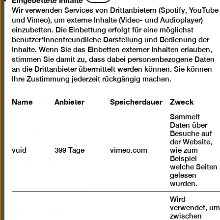
Inhalte
Wir verwenden Services von Drittanbietern (Spotify, YouTube
Nach
und Vimeo), um externe Inhalte (Video- und Audioplayer)
einzubetten. Die Einbettung erfolgt für eine möglichst
oben
benutzer*innenfreundliche Darstellung und Bedienung der
scrolle
Inhalte. Wenn Sie das Einbetten externer Inhalten erlauben,
Instagram
Facebook
Spotify
YouTube
stimmen Sie damit zu, dass dabei personenbezogene Daten
an die Drittanbieter übermittelt werden können. Sie können
Presse
Ihre Zustimmung jederzeit rückgängig machen.
Newsletter
Name
Anbieter
Speicherdauer
Zweck
Kontakt
Sammelt
Impressum
Daten über
Besuche auf
Digitale Barrierefreiheit
der Website,
vuid
399 Tage
vimeo.com
wie zum
Datenschutz
Beispiel
welche Seiten
Jobs
gelesen
wurden.
Cookie-Einstellungen
Wird
verwendet, u
Öffnungszeiten
zwischen