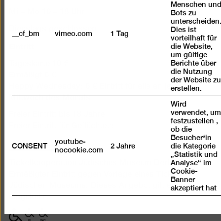
Menschen un
Mi – Mo 10 – 18 Uhr
Bots zu
unterscheiden
Dienstags geschlossen
Dies ist
__cf_bm
vimeo.com
1 Tag
vorteilhaft für
Eintritt
die Website,
um gültige
Berichte über
Tageskarte 10 €
die Nutzung
Ermäßigt 6 €
der Website z
Happy Wednesday: 6 € Eintritt für alle an jedem 1.
erstellen.
Mittwoch des Monats
Wird
verwendet, u
Freier Eintritt bis 18 Jahre
festzustellen ,
Freier Eintritt für Geflüchtete
ob die
Besucher*in
Tickets kaufen
youtube-
CONSENT
2 Jahre
die Kategorie
nocookie.com
„Statistik und
Analyse“ im
Ticketkooperation Jüdisches Museum Berlin:
Cookie-
Ermäßigter Eintritt gegen Vorlage eines Tickets des
Banner
Jüdischen Museums. Dieses Angebot gilt auch
akzeptiert hat
umgekehrt.
mit
mit
mit