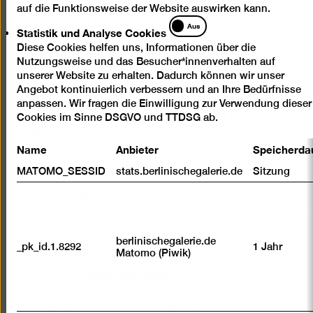
entfalten dabei ein vielseitiges Bild der Stadt, ihrer
auf die Funktionsweise der Website auswirken kann.
Menschen und ihrer Künstler*innen.
Statistik
Aus
Statistik und Analyse Cookies
und
Diese Cookies helfen uns, Informationen über die
Analyse
In der Führung erfahren Sie nicht nur interessante
Nutzungsweise und das Besucher*innenverhalten auf
Cookies
Details und Hintergründe zu den Werken und
unserer Website zu erhalten. Dadurch können wir unser
Künstler*innen in unseren Ausstellungen. Unsere
Angebot kontinuierlich verbessern und an Ihre Bedürfnisse
Kunstvermittler*innen ermöglichen auch ein intensives
anpassen. Wir fragen die Einwilligung zur Verwendung dieser
und inspirierendes Erlebnis. Gemeinsam mit Ihnen
Cookies im Sinne DSGVO und TTDSG ab.
schauen sie ganz genau hin und regen ein Gespräch
Name
Anbieter
Speicherda
untereinander an. Denn Kunst ist mehr als
ästhetischer Genuss. Sie kann ein Ausgangspunkt für
MATOMO_SESSID
stats.berlinischegalerie.de
Sitzung
spannende Diskussionen und Reflexionen sein, über
unsere Gesellschaft, die Welt oder persönliche
Erfahrungen und Erlebnisse.
berlinischegalerie.de
Dieses Angebot richtet sich an Inhaber*innen der
_pk_id.1.8292
1 Jahr
Matomo (Piwik)
Ehrenamtskarte und ist Teil des berlinweiten
Aktionstags "
Berlin sagt Danke
".
Bitte melden Sie sich vor Beginn der Führung im