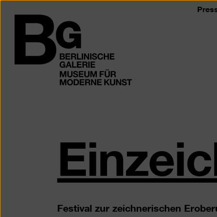
Zum
Pres
Seiteninhalt
Logo
springen
der
Berlinischen
Galerie
Einzei
Festival zur zeichnerischen Erober