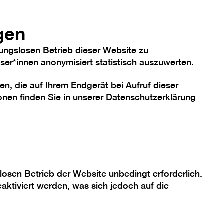
anzeigen/verbergen
hriftgröße
Kontrast
De
En
Heute
gen
ungslosen Betrieb dieser Website zu
er*innen anonymisiert statistisch auszuwerten.
en, die auf Ihrem Endgerät bei Aufruf dieser
me
Sammlung
Berlinische Galerie
nen finden Sie in unserer
Datenschutzerklärung
losen Betrieb der Website unbedingt erforderlich.
aktiviert werden, was sich jedoch auf die