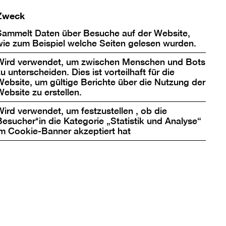
Zweck
Sammelt Daten über Besuche auf der Website,
wie zum Beispiel welche Seiten gelesen wurden.
iner*innen eingeladen,
Wird verwendet, um zwischen Menschen und Bots
eichenaktionen zum
u unterscheiden. Dies ist vorteilhaft für die
n Workshops konnten
Website, um gültige Berichte über die Nutzung der
sen – sei es auf
Website zu erstellen.
filmen
animiert die
Wird verwendet, um festzustellen , ob die
s immer um die Fragen:
Besucher*in die Kategorie „Statistik und Analyse“
im Cookie-Banner akzeptiert hat
Ansichtssache