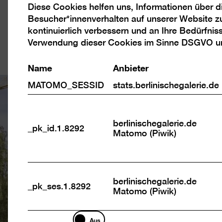
Diese Cookies helfen uns, Informationen über 
Analyse
Besucher*innenverhalten auf unserer Website z
Cookies
kontinuierlich verbessern und an Ihre Bedürfnis
Verwendung dieser Cookies im Sinne DSGVO 
Name
Anbieter
MATOMO_SESSID
stats.berlinischegalerie.de
berlinischegalerie.de
_pk_id.1.8292
Matomo (Piwik)
berlinischegalerie.de
_pk_ses.1.8292
Matomo (Piwik)
Marketing
Aus