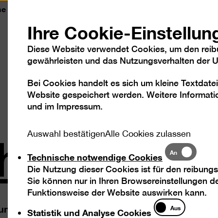
se
Kontakt
Leichte Sprache
DGS
Sc
Ihre Cookie-Einstellun
Diese Website verwendet Cookies, um den reib
gewährleisten und das Nutzungsverhalten der Us
Bei Cookies handelt es sich um kleine Textdatei
Besuch
Ausstellungen
Program
Website gespeichert werden. Weitere Informatio
und im
Impressum
.
chnen
Auswahl bestätigen
Alle Cookies zulassen
Technische
An
Technische notwendige Cookies
notwendige
Die Nutzung dieser Cookies ist für den reibungs
Cookies
Sie können nur in Ihren Browsereinstellungen de
Funktionsweise der Website auswirken kann.
Statistik
ung der Stadt
Aus
Statistik und Analyse Cookies
und