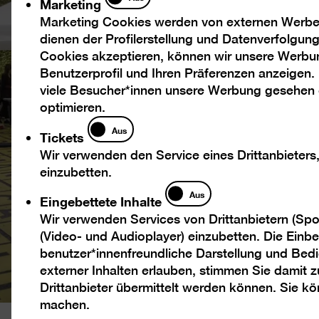
Marketing
Marketing Cookies werden von externen Werbed
dienen der Profilerstellung und Datenverfolgu
Cookies akzeptieren, können wir unsere Werbu
Benutzerprofil und Ihren Präferenzen anzeigen.
viele Besucher*innen unsere Werbung gesehen
optimieren.
Tickets
Aus
Tickets
Wir verwenden den Service eines Drittanbieters
einzubetten.
Eingebettete
Aus
Eingebettete Inhalte
Inhalte
Wir verwenden Services von Drittanbietern (Spo
(Video- und Audioplayer) einzubetten. Die Einbet
benutzer*innenfreundliche Darstellung und Bedi
externer Inhalten erlauben, stimmen Sie damit
Drittanbieter übermittelt werden können. Sie k
machen.