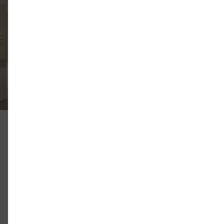
Im künstlerischen Ver
wurden möglichst vie
Detail-, Gesamt-, Inn
oben oder von hinten
einem Augenzwinkern:
Kooperation“ konnten
Stadtansicht von Berl
hinterlassenen Karten
des Raumes entstand
Konzept: Constanze 
Die gezeichneten Kar
zu sehen. Eine Auswa