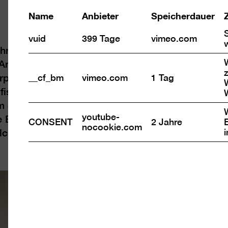
Name
Anbieter
Speicherdauer
vuid
399 Tage
vimeo.com
ete Stadt“ hat die Berlinische Galerie alle Berl
Am 3. und 4. Oktober fanden unterschiedliche Z
z
__cf_bm
vimeo.com
1 Tag
latz und in der Nachbarschaft statt. In offene
s und Anfänger*innen den Stiften freien Lauf las
im digitalen Raum. Ein
Programm aus Zeichentrick
youtube-
e Blicke auf unser urbanes Umfeld. Dabei geht e
CONSENT
2 Jahre
nocookie.com
che Rolle spielt sie im Stadtraum?
Alles 
13.8.20 – 4.1.21